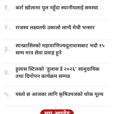
१.
कर्रा खोलामा
पुल नहुँदा स्थानीयलाई समस्या
२.
राजस्व लक्ष्यतर्फ
उकालो लाग्दै मेची भन्सार
सान्फ्रासिस्को महावाणिज्यदूतावासबाट
भदौ १५
३.
सम्म मात्र सेवा प्रवाह हुने
हुलास स्टिलको
‘हुलास डे २०२६’ सामुदायिक
४.
तथा दिगोपन कार्यक्रम सम्पन्न
५.
यस्तो छ
आजका लागि कृषिउपजको थोक मूल्य
थप अपडेट