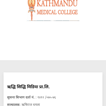
ऋद्धि सिद्धि मिडिया प्रा.लि.
सुचना बिभाग दर्ता नं.
: १४१२ /०७५-७६
सञ्चालक
: ऋषिराज धमला