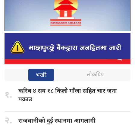
लोकप्रिय
भर्खरै
करिब ४
सय १८ किलो गाँजा सहित चार जना
१.
पक्राउ
२.
राजधानीको दुई
स्थानमा आगलागी