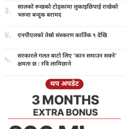
सालको रूखको
टोड्कामा लुकाइछिपाई राखेको
३.
भरुवा बन्दुक बरामद
४.
एनपीएलको तेस्रो
संस्करण कार्तिक ९ देखि
सरकारले गलत
बाटो लिए ‘कान समाउन सक्ने’
५.
क्षमता छ : रवि लामिछाने
थप अपडेट