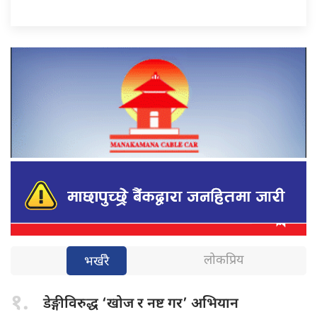
लोकप्रिय
भर्खरै
१.
डेङ्गीविरुद्ध ‘खोज
र नष्ट गर’ अभियान