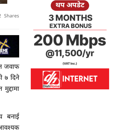
थप अपडेट
2
Shares
खित जवाफ
ो ७ दिने
मुद्दामा
वच बनाई
ण आवश्यक