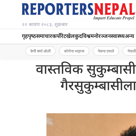
२२ श्रावण २०८३, शुक्रबार
गृहपृष्‍ठ
समाचार
कर्पोरेट
खेलकुद
विश्व
मनोरञ्जन
स्वास्थ्य
अन्य
केपी शर्मा ओली
कोरोना भाइरस
नेकपा एमाले
नेपाली
वास्तविक सुकुम्बास
गैरसुकुम्बासीला