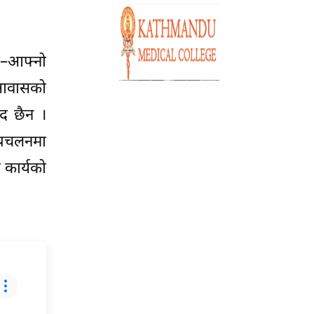
 आ–आफ्नो
 आवासको
ाद छैन ।
्रचलनमा
ी कार्यको