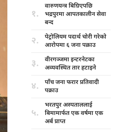
वारुणयन्त्र बिग्रिएपछि
१.
भद्रपुरमा आपतकालीन सेवा
बन्द
पेट्रोलियम पदार्थ
चोरी गरेको
२.
आरोपमा ६ जना पक्राउ
वीरगञ्जमा इन्टरनेटका
३.
अव्यवस्थित तार हटाइने
पाँच जना
फरार प्रतिवादी
४.
पक्राउ
भरतपुर अस्पताललाई
५.
बिमामार्फत एक वर्षमा एक
अर्ब प्राप्त