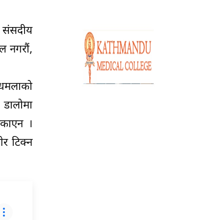
ा संसदीय
ल नगरौं,
र धमलाको
ै डालोमा
टिकाएन ।
गेर टिक्न