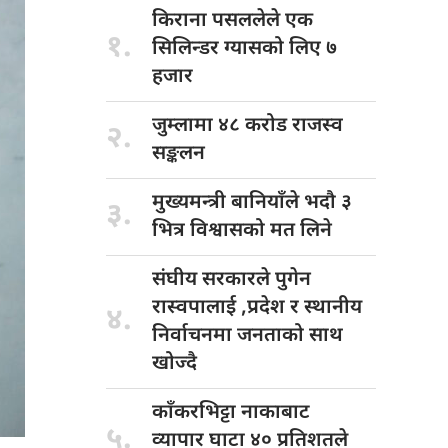
किराना पसललेले
एक
१.
सिलिन्डर ग्यासको लिए ७
हजार
जुम्लामा ४८
करोड राजस्व
२.
सङ्कलन
मुख्यमन्त्री बानियाँले
भदौ ३
३.
भित्र विश्वासको मत लिने
संघीय सरकारले
पुगेन
रास्वपालाई ,प्रदेश र स्थानीय
४.
निर्वाचनमा जनताको साथ
खोज्दै
काँकरभिट्टा नाकाबाट
५.
व्यापार घाटा ४० प्रतिशतले