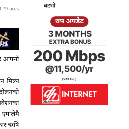
बढ्यो
0
Shares
थप अपडेट
ाह आफ्नो
िन मिल्न
न्दोलनको
धिवेशनका
एमालेमै
रकार ऋषि