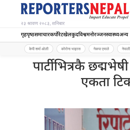
२३ श्रावण २०८३, शनिबार
गृहपृष्‍ठ
समाचार
कर्पोरेट
खेलकुद
विश्व
मनोरञ्जन
स्वास्थ्य
अन्य
केपी शर्मा ओली
कोरोना भाइरस
नेकपा एमाले
नेपाली
पार्टीभित्रकै छद्मभेषी
एकता टिक्