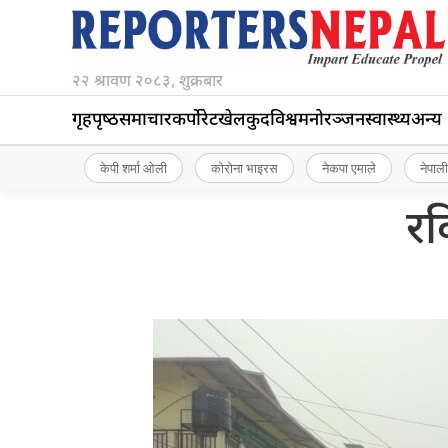
२२ श्रावण २०८३, शुक्रबार
गृहपृष्‍ठ
समाचार
कर्पोरेट
खेलकुद
विश्व
मनोरञ्जन
स्वास्थ्य
अन्य
केपी शर्मा ओली
कोरोना भाइरस
नेकपा एमाले
नेपाली
रव