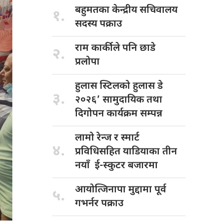
बहुमतका केन्द्रीय
सचिवालय
१.
सदस्य पक्राउ
राम कार्कीले
पनि छाडे
२.
प्रलोपा
हुलास स्टिलको
हुलास डे
३.
२०२६’ सामुदायिक तथा
दिगोपन कार्यक्रम सम्पन्न
लामो रेन्ज
र स्मार्ट
४.
प्रविधिसहित याडियाका तीन
नयाँ ई-स्कुटर बजारमा
आयोत्जिनापा मुद्दामा
पूर्व
५.
गभर्नर पक्राउ