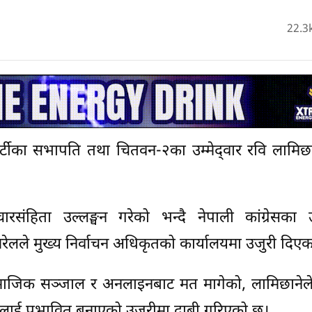
22.3
 पार्टीका सभापति तथा चितवन-२का उम्मेद्‍वार रवि लामिछान
चारसंहिता उल्लङ्घन गरेको भन्दै नेपाली कांग्रेसका उम्
खरेलले मुख्य निर्वाचन अधिकृतको कार्यालयमा उजुरी दिएका
ामाजिक सञ्जाल र अनलाइनबाट मत मागेको, लामिछानेल
दातालाई प्रभावित बनाएको उजुरीमा दाबी गरिएको छ।