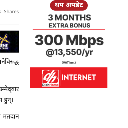
थप अपडेट
k
Shares
ेविरुद्ध
मेद्‍वार
 हुन्।
े मतदान