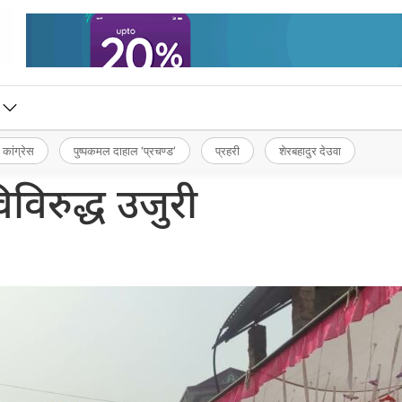
 कांग्रेस
पुष्पकमल दाहाल ‘प्रचण्ड’
प्रहरी
शेरबहादुर देउवा
िविरुद्ध उजुरी