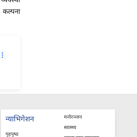
व्यवस्था
े कल्पना
मनोरञ्जन
न्याभिगेशन
स्वास्थ्य
गृहपृष्‍ठ