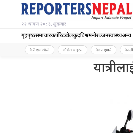
२२ श्रावण २०८३, शुक्रबार
गृहपृष्‍ठ
समाचार
कर्पोरेट
खेलकुद
विश्व
मनोरञ्जन
स्वास्थ्य
अन्य
केपी शर्मा ओली
कोरोना भाइरस
नेकपा एमाले
नेपाली
यात्रीलाई