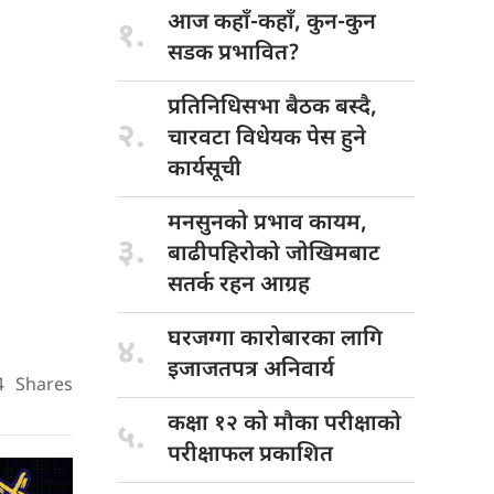
आज कहाँ-कहाँ,
कुन-कुन
१.
सडक प्रभावित?
प्रतिनिधिसभा बैठक
बस्दै,
२.
चारवटा विधेयक पेस हुने
कार्यसूची
मनसुनको प्रभाव
कायम,
३.
बाढीपहिरोको जोखिमबाट
सतर्क रहन आग्रह
घरजग्गा कारोबारका
लागि
४.
इजाजतपत्र अनिवार्य
4
Shares
कक्षा १२
को मौका परीक्षाको
५.
परीक्षाफल प्रकाशित