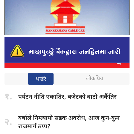
लोकप्रिय
भर्खरै
१.
पर्यटन नीति
एकातिर, बजेटको बाटो अर्कैतिर
वर्षाले निम्त्यायो
सडक अवरोध, आज कुन-कुन
२.
राजमार्ग ठप्प?