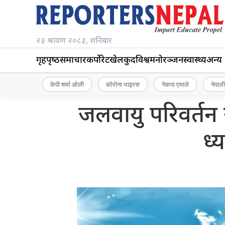
२३ श्रावण २०८३, शनिबार
गृहपृष्‍ठ
समाचार
कर्पोरेट
खेलकुद
विश्व
मनोरञ्जन
स्वास्थ्य
अन्य
केपी शर्मा ओली
कोरोना भाइरस
नेकपा एमाले
नेपाली
जलवायु परिवर्तन
ध्