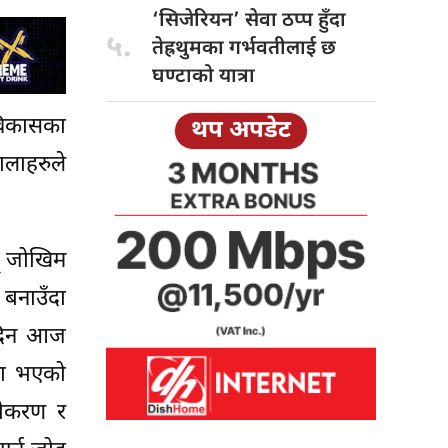
‘सिजेरियन’ सेवा
ठप्प हुँदा
५.
तेह्रथुमका गर्भवतीलाई छ
घण्टाको यात्रा
विकासका
थप अपडेट
ालाहरुले
् जोखिम
 बनाउँदा
 दिन आज
मा भएको
ूनीकरण र