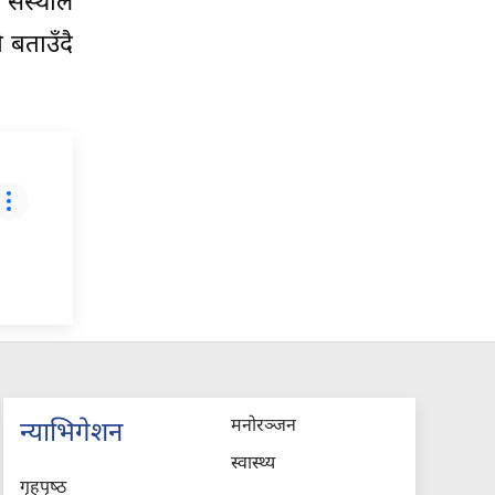
संस्थाले
 बताउँदै
मनोरञ्जन
न्याभिगेशन
स्वास्थ्य
गृहपृष्‍ठ