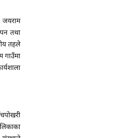
का जयराम
थापन तथा
नीय तहले
म गाउँमा
र्यशाला
ाँचपोखरी
ालिकाका