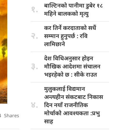
बाल्टिनको पानीमा
डुबेर १८
१.
महिने बालकको मृत्यु
कर तिर्ने
करदाताको सधैं
२.
सम्मान हुनुपर्छ : रवि
लामिछाने
देश विधिअनुसार
होइन
३.
मौखिक आदेशमा संचालन
भइरहेको छ : सीके राउत
मुलुकलाई विद्यमान
अन्त्यहीन संकटबाट निकास
४.
दिन नयाँ राजनीतिक
मोर्चाको आवश्यकता :प्रभु
4
Shares
साह