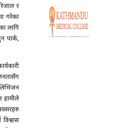
 रिजाल र
मा गरेका
लका लागि
न पार्क,
ार्यकारी
जनतासँग
ेलिभिजन
न हामीले
अवसरहरु
 विश्वास