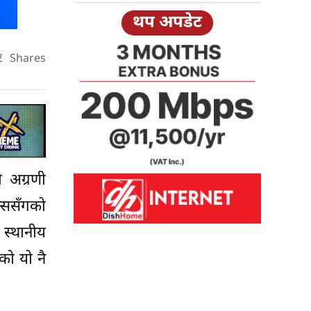
थप अपडेट
2
Shares
ी अग्रणी
्ससँगको
स्थानीय
ेको यो नै