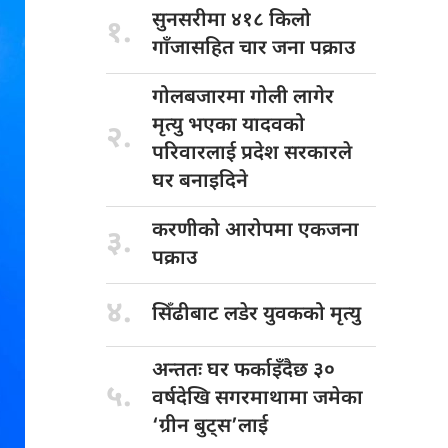
सुनसरीमा ४१८
किलो
१.
गाँजासहित चार जना पक्राउ
गोलबजारमा गोली
लागेर
मृत्यु भएका यादवको
२.
परिवारलाई प्रदेश सरकारले
घर बनाइदिने
करणीको आरोपमा
एकजना
३.
पक्राउ
४.
सिँढीबाट लडेर
युवकको मृत्यु
अन्ततः घर
फर्काइँदैछ ३०
५.
वर्षदेखि सगरमाथामा जमेका
‘ग्रीन बुट्स’लाई