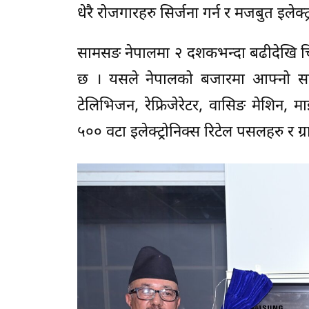
धेरै रोजगारहरु सिर्जना गर्न र मजबुत इलेक्
सामसङ नेपालमा २ दशकभन्दा बढीदेखि च
छ । यसले नेपालको बजारमा आफ्नो साझेद
टेलिभिजन, रेफ्रिजेरेटर, वासिङ मेशिन, म
५०० वटा इलेक्ट्रोनिक्स रिटेल पसलहरु र ग्