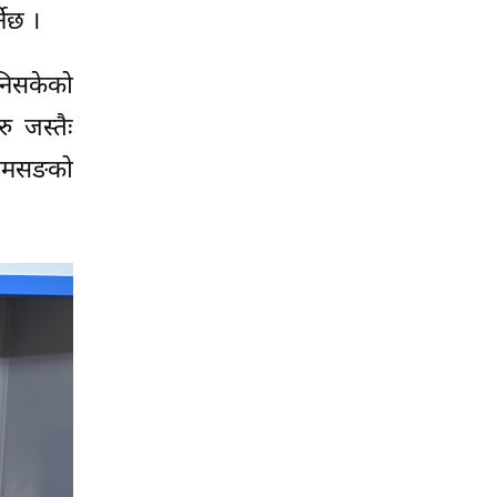
नेछ ।
निसकेको
ु जस्तैः
 सामसङको