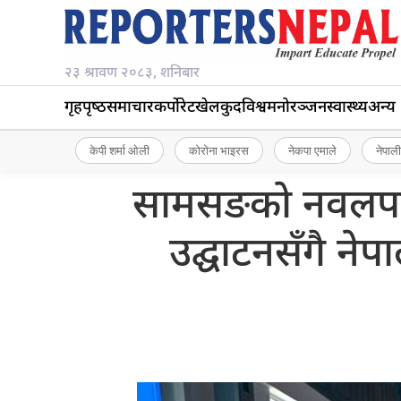
२३ श्रावण २०८३, शनिबार
गृहपृष्‍ठ
समाचार
कर्पोरेट
खेलकुद
विश्व
मनोरञ्जन
स्वास्थ्य
अन्य
केपी शर्मा ओली
कोरोना भाइरस
नेकपा एमाले
नेपाली
सामसङको नवलपरास
उद्घाटनसँगै नेपा