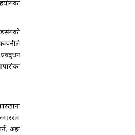
 सहयोगका
मसङसंगको
 कम्पनीले
्रवद्र्धन
मापारीका
कारखाना
ोजगारसंग
गर्न, अझ