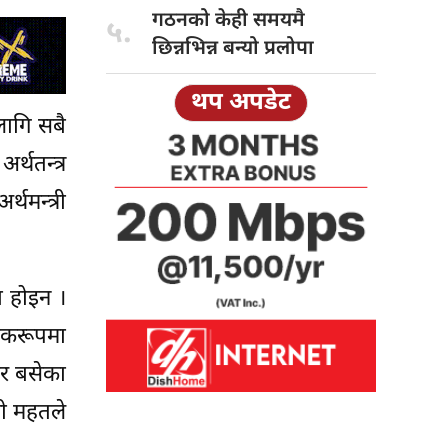
गठनको केही
समयमै
५.
छिन्नभिन्न बन्यो प्रलोपा
थप अपडेट
लागि सबै
्थतन्त्र
थमन्त्री
ा होइन ।
िकरूपमा
िर बसेका
री महतले