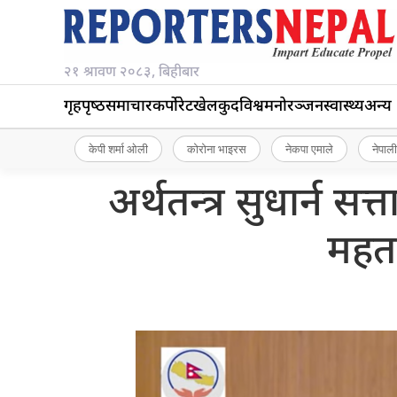
२१ श्रावण २०८३, बिहीबार
गृहपृष्‍ठ
समाचार
कर्पोरेट
खेलकुद
विश्व
मनोरञ्जन
स्वास्थ्य
अन्य
केपी शर्मा ओली
कोरोना भाइरस
नेकपा एमाले
नेपाली
अर्थतन्त्र सुधार्न सत्त
महत