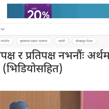
 कांग्रेस
पुष्पकमल दाहाल ‘प्रचण्ड’
प्रहरी
शेरबहादुर देउवा
ापक्ष र प्रतिपक्ष नभनौंः अर्थमन्
 (भिडियोसहित)