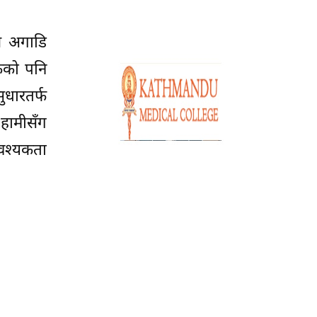
फल अगाडि
केको पनि
ुधारतर्फ
 हामीसँग
आवश्यकता