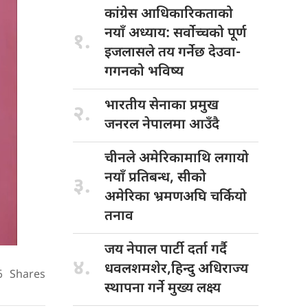
कांग्रेस आधिकारिकताको
नयाँ अध्याय: सर्वोच्चको पूर्ण
१.
इजलासले तय गर्नेछ देउवा-
गगनको भविष्य
भारतीय सेनाका
प्रमुख
२.
जनरल नेपालमा आउँदै
चीनले अमेरिकामाथि
लगायो
नयाँ प्रतिबन्ध, सीको
३.
अमेरिका भ्रमणअघि चर्कियो
तनाव
जय नेपाल
पार्टी दर्ता गर्दै
४.
धवलशमशेर,हिन्दु अधिराज्य
6
Shares
स्थापना गर्ने मुख्य लक्ष्य