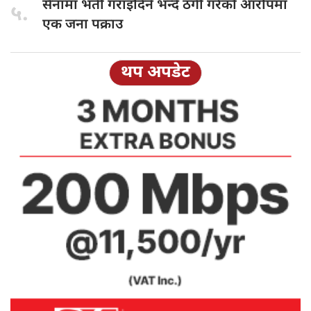
सेनामा भर्ती
गराइदिने भन्दै ठगी गरेको आरोपमा
५.
एक जना पक्राउ
थप अपडेट