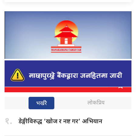
लोकप्रिय
भर्खरै
१.
डेङ्गीविरुद्ध ‘खोज
र नष्ट गर’ अभियान