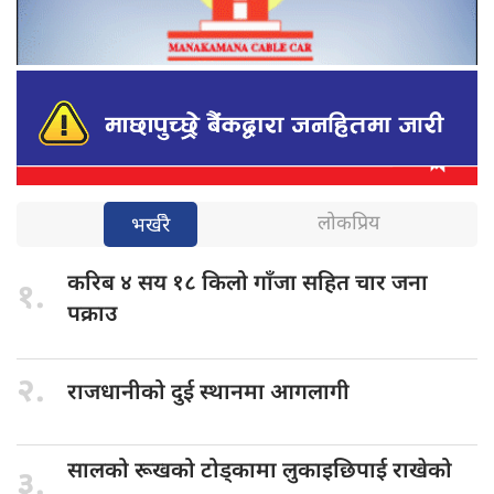
लोकप्रिय
भर्खरै
करिब ४
सय १८ किलो गाँजा सहित चार जना
१.
पक्राउ
२.
राजधानीको दुई
स्थानमा आगलागी
सालको रूखको
टोड्कामा लुकाइछिपाई राखेको
३.