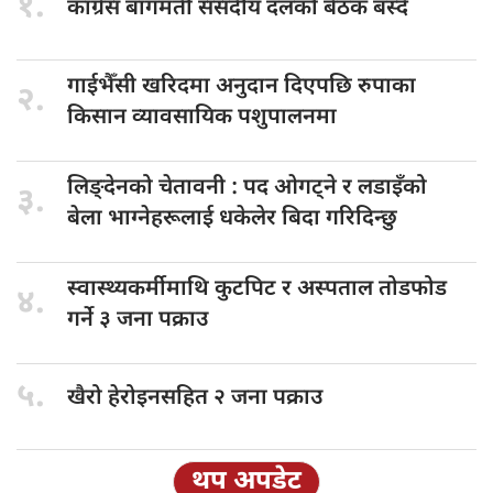
१.
कांग्रेस बागमती
संसदीय दलको बैठक बस्दै
गाईभैँसी खरिदमा
अनुदान दिएपछि रुपाका
२.
किसान व्यावसायिक पशुपालनमा
लिङ्देनको चेतावनी
: पद ओगट्ने र लडाइँको
३.
बेला भाग्नेहरूलाई धकेलेर बिदा गरिदिन्छु
स्वास्थ्यकर्मीमाथि कुटपिट
र अस्पताल तोडफोड
४.
गर्ने ३ जना पक्राउ
५.
खैरो हेरोइनसहित
२ जना पक्राउ
थप अपडेट