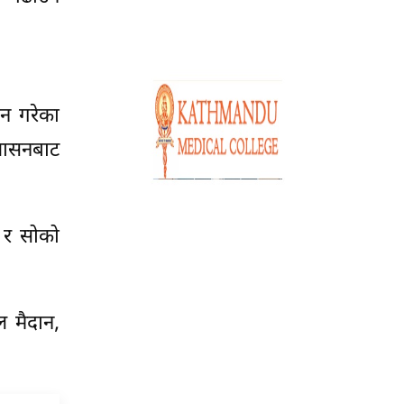
धन गरेका
रशासनबाट
 र सोको
ल मैदान,