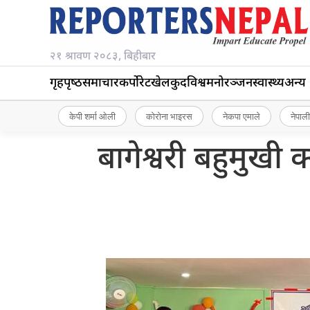
२१ श्रावण २०८३, बिहीबार
गृहपृष्‍ठ
समाचार
कर्पोरेट
खेलकुद
विश्व
मनोरञ्जन
स्वास्थ्य
अन्य
केपी शर्मा ओली
कोरोना भाइरस
नेकपा एमाले
नेपाली
बागेश्वरी बहुमुख