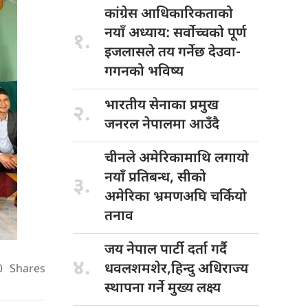
कांग्रेस आधिकारिकताको
नयाँ अध्याय: सर्वोच्चको पूर्ण
१.
इजलासले तय गर्नेछ देउवा-
गगनको भविष्य
भारतीय सेनाका
प्रमुख
२.
जनरल नेपालमा आउँदै
चीनले अमेरिकामाथि
लगायो
नयाँ प्रतिबन्ध, सीको
३.
अमेरिका भ्रमणअघि चर्कियो
तनाव
जय नेपाल
पार्टी दर्ता गर्दै
४.
धवलशमशेर,हिन्दु अधिराज्य
0
Shares
स्थापना गर्ने मुख्य लक्ष्य