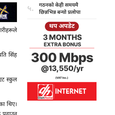
गठनको केही
समयमै
५.
छिन्नभिन्न बन्यो प्रलोपा
थप अपडेट
ारीहरूले
पति सिंह
एट स्कुल
ेका थिए।
रू पढाउन