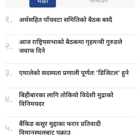
लोकप्रिय
भर्खरै
१.
अर्थसहित पाँचवटा
समितिको बैठक बस्दै
आज राष्ट्रियसभाको
बैठकमा गृहमन्त्री गुरुङले
२.
जवाफ दिने
३.
एमालेको सदस्यता
प्रणाली पूर्णतः ‘डिजिटल’ हुने
बिहीबारका लागि
तोकियो विदेशी मुद्राको
४.
विनिमयदर
बैंकिङ कसुर
मुद्दाका फरार प्रतिवादी
५.
विमानस्थलबाट पक्राउ