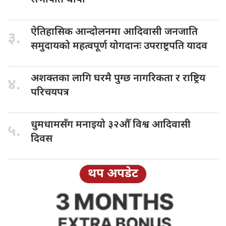
ऐतिहासिक आन्दोलनमा
आदिवासी जनजाति
३.
समुदायको महत्वपूर्ण योगदानः उपराष्ट्रपति यादव
अशक्तका लागि
घरमै पुग्छ नागरिकता र राष्ट्रिय
४.
परिचयपत्र
धुमधामसँग मनाइयो
३२औँ विश्व आदिवासी
५.
दिवस
थप अपडेट