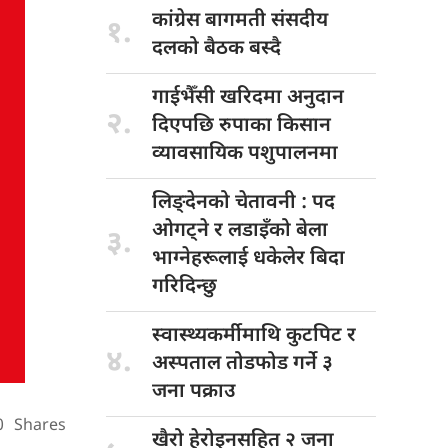
कांग्रेस बागमती
संसदीय
१.
दलको बैठक बस्दै
गाईभैँसी खरिदमा
अनुदान
२.
दिएपछि रुपाका किसान
व्यावसायिक पशुपालनमा
लिङ्देनको चेतावनी
: पद
ओगट्ने र लडाइँको बेला
३.
भाग्नेहरूलाई धकेलेर बिदा
गरिदिन्छु
स्वास्थ्यकर्मीमाथि कुटपिट
र
४.
अस्पताल तोडफोड गर्ने ३
जना पक्राउ
0
Shares
खैरो हेरोइनसहित
२ जना