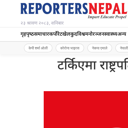
२३ श्रावण २०८३, शनिबार
गृहपृष्‍ठ
समाचार
कर्पोरेट
खेलकुद
विश्व
मनोरञ्जन
स्वास्थ्य
अन्य
केपी शर्मा ओली
कोरोना भाइरस
नेकपा एमाले
नेपाली
टर्किएमा राष्ट