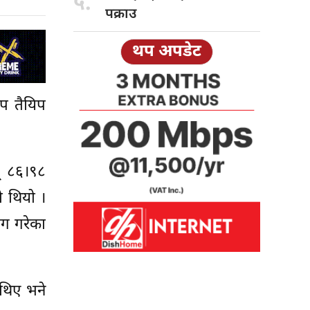
५.
पक्राउ
थप अपडेट
ेप तैयिप
् ८६।९८
ो थियो ।
ोग गरेका
 थिए भने