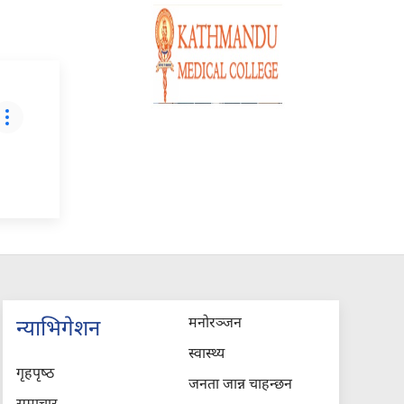
मनोरञ्जन
न्याभिगेशन
स्वास्थ्य
गृहपृष्‍ठ
जनता जान्न चाहन्छन