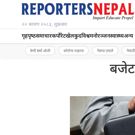
२२ श्रावण २०८३, शुक्रबार
गृहपृष्‍ठ
समाचार
कर्पोरेट
खेलकुद
विश्व
मनोरञ्जन
स्वास्थ्य
अन्य
केपी शर्मा ओली
कोरोना भाइरस
नेकपा एमाले
नेपाली
बजेट 