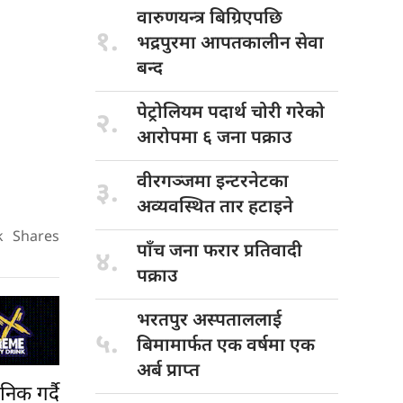
वारुणयन्त्र बिग्रिएपछि
१.
भद्रपुरमा आपतकालीन सेवा
बन्द
पेट्रोलियम पदार्थ
चोरी गरेको
२.
आरोपमा ६ जना पक्राउ
वीरगञ्जमा इन्टरनेटका
३.
अव्यवस्थित तार हटाइने
k
Shares
पाँच जना
फरार प्रतिवादी
४.
पक्राउ
भरतपुर अस्पताललाई
५.
बिमामार्फत एक वर्षमा एक
अर्ब प्राप्त
िक गर्दै