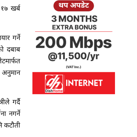
थप अपडेट
 १७ खर्ब
ार गर्ने
नको दबाब
ेटमार्फत
 अनुमान
ले गर्दै
ा नगर्ने
नि कटौती