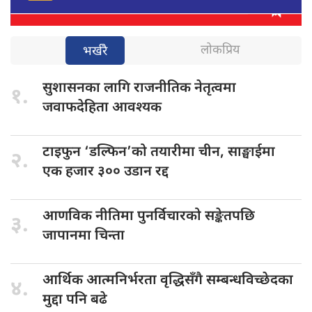
लोकप्रिय
भर्खरै
सुशासनका लागि
राजनीतिक नेतृत्वमा
१.
जवाफदेहिता आवश्यक
टाइफुन ‘डल्फिन’को
तयारीमा चीन, साङ्घाईमा
२.
एक हजार ३०० उडान रद्द
आणविक नीतिमा
पुनर्विचारको सङ्केतपछि
३.
जापानमा चिन्ता
आर्थिक आत्मनिर्भरता
वृद्धिसँगै सम्बन्धविच्छेदका
४.
मुद्दा पनि बढे