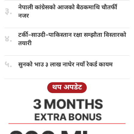
नेपाली कांग्रेसको
आजको बैठकमाथि चौतर्फी
३.
नजर
टर्की–साउदी–पाकिस्तान रक्षा
सम्झौता विस्तारको
४.
तयारी
५.
सुनको भाउ
३ लाख नाघेर नयाँ रेकर्ड कायम
थप अपडेट