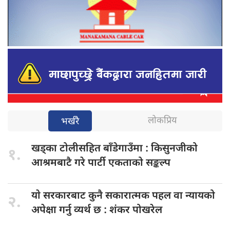
लोकप्रिय
भर्खरै
खड्का टोलीसहित
बाँडेगाउँमा : किसुनजीको
१.
आश्रमबाटै गरे पार्टी एकताको सङ्कल्प
याे सरकारबाट
कुनै सकारात्मक पहल वा न्यायको
२.
अपेक्षा गर्नु व्यर्थ छ : शंकर पोखरेल