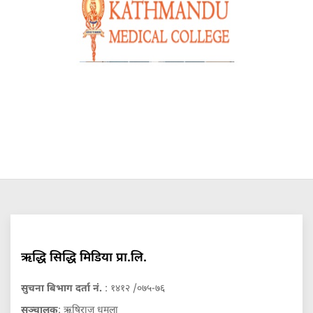
ऋद्धि सिद्धि मिडिया प्रा.लि.
सुचना बिभाग दर्ता नं.
: १४१२ /०७५-७६
सञ्चालक
: ऋषिराज धमला