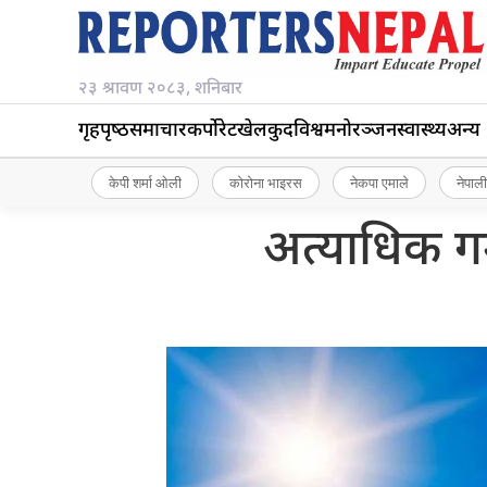
२३ श्रावण २०८३, शनिबार
गृहपृष्‍ठ
समाचार
कर्पोरेट
खेलकुद
विश्व
मनोरञ्जन
स्वास्थ्य
अन्य
केपी शर्मा ओली
कोरोना भाइरस
नेकपा एमाले
नेपाली
अत्याधिक गर