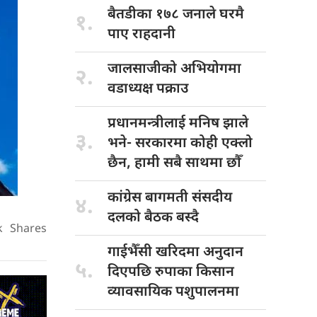
बैतडीका १७८
जनाले घरमै
१.
पाए राहदानी
जालसाजीको अभियोगमा
२.
वडाध्यक्ष पक्राउ
प्रधानमन्त्रीलाई मनिष
झाले
३.
भने- सरकारमा कोही एक्लो
छैन, हामी सबै साथमा छौँ
कांग्रेस बागमती
संसदीय
४.
दलको बैठक बस्दै
k
Shares
गाईभैँसी खरिदमा
अनुदान
५.
दिएपछि रुपाका किसान
व्यावसायिक पशुपालनमा