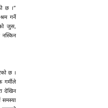
एको छ ।”
म गर्ने
को जुस,
 नस्किन
रेको छ ।
 गर्मीले
रा देखिन
न समस्या