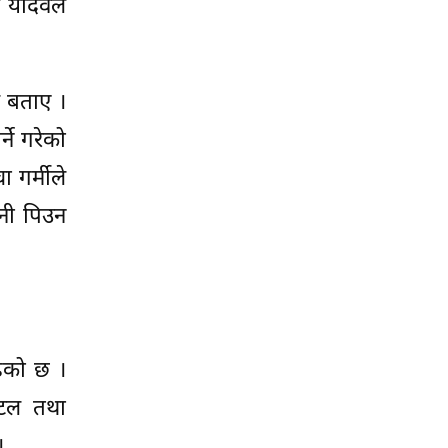
अ यादवले
े बताए ।
ने गरेको
 गर्मीले
ानी पिउन
ढेको छ ।
ोटल तथा
।