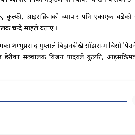
फ, कुल्फी, आइसक्रिमको व्यापार पनि एकाएक बढेको
लक चन्दे साहले बताए ।
ा शम्भुप्रसाद गुप्ताले बिहानदेखि साँझसम्म चिसो पिउ
शाल डेरीका सञ्चालक विजय यादवले कुल्फी, आइसक्रिमक