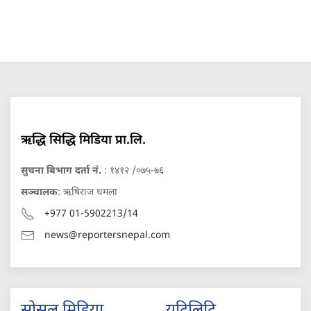
ऋद्धि सिद्धि मिडिया प्रा.लि.
सुचना बिभाग दर्ता नं.
: १४१२ /०७५-७६
सञ्चालक
: ऋषिराज धमला
+977 01-5902213/14
news@reportersnepal.com
सोसल मिडिया
युटिलिटि