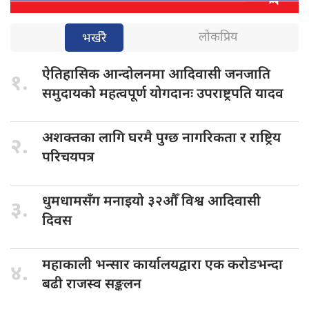
लोकप्रिय
भर्खरै
ऐतिहासिक आन्दोलनमा
आदिवासी जनजाति
१.
समुदायको महत्वपूर्ण योगदानः उपराष्ट्रपति यादव
अशक्तका लागि
घरमै पुग्छ नागरिकता र राष्ट्रिय
२.
परिचयपत्र
धुमधामसँग मनाइयो
३२औँ विश्व आदिवासी
३.
दिवस
महाकाली भन्सार
कार्यालयद्वारा एक करोडभन्दा
४.
बढी राजस्व सङ्कलन