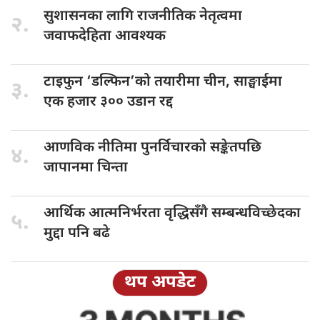
सुशासनका लागि
राजनीतिक नेतृत्वमा
२.
जवाफदेहिता आवश्यक
टाइफुन ‘डल्फिन’को
तयारीमा चीन, साङ्घाईमा
३.
एक हजार ३०० उडान रद्द
आणविक नीतिमा
पुनर्विचारको सङ्केतपछि
४.
जापानमा चिन्ता
आर्थिक आत्मनिर्भरता
वृद्धिसँगै सम्बन्धविच्छेदका
५.
मुद्दा पनि बढे
थप अपडेट