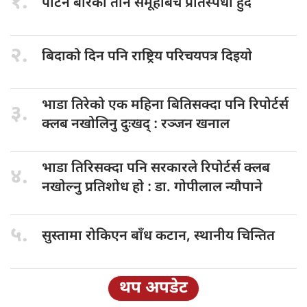
१.
पाटन बारका
तीन समूहबिच प्रतिस्पर्धा हुँदै
२.
बिदाको दिन
पनि राष्ट्रिय परिचयपत्र दिइयाे
भाडा तिरेको
एक महिना बितिसक्दा पनि रिपोर्टर्स
३.
क्लब नखोलिनु दुःखद् : रञ्जन खनाल
भाडा तिरिसक्दा
पनि सरकारले रिपोर्टर्स क्लब
४.
नखोल्नु प्रतिशोध हाे : डा‍‍‍. गोपीलाल न्यौपाने
५.
सुस्तामा रोकिएन
बाँध कटान, स्थानीय चिन्तित
थप अपडेट