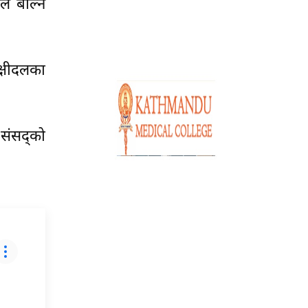
ले बोल्न
क्षीदलका
 संसद्को