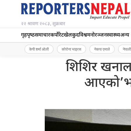
२२ श्रावण २०८३, शुक्रबार
गृहपृष्‍ठ
समाचार
कर्पोरेट
खेलकुद
विश्व
मनोरञ्जन
स्वास्थ्य
अन्य
केपी शर्मा ओली
कोरोना भाइरस
नेकपा एमाले
नेपाली
शिशिर खनालले
आएको’भने