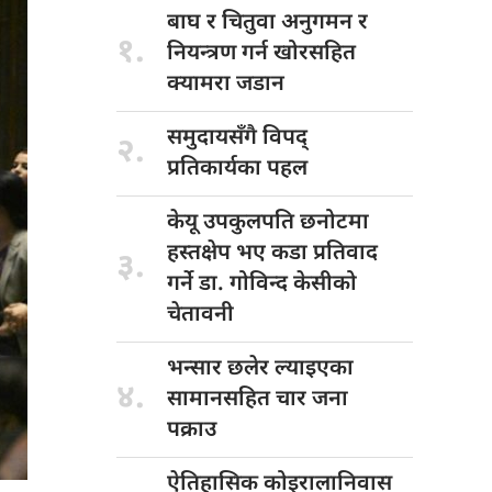
बाघ र
चितुवा अनुगमन र
१.
नियन्त्रण गर्न खोरसहित
क्यामरा जडान
समुदायसँगै विपद्
२.
प्रतिकार्यका पहल
केयू उपकुलपति
छनोटमा
हस्तक्षेप भए कडा प्रतिवाद
३.
गर्ने डा. गोविन्द केसीको
चेतावनी
भन्सार छलेर
ल्याइएका
४.
सामानसहित चार जना
पक्राउ
ऐतिहासिक कोइरालानिवास