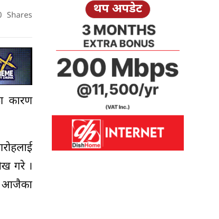
थप अपडेट
0
Shares
पका कारण
ारोहलाई
ेख गरे ।
ना आजैका