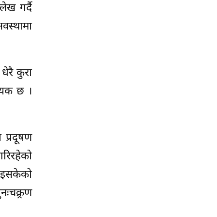
लेख गर्दै
अवस्थामा
धेरै कुरा
्यक छ ।
 प्रदूषण
गरिरहेको
 भइसकेको
ःचक्र्रण