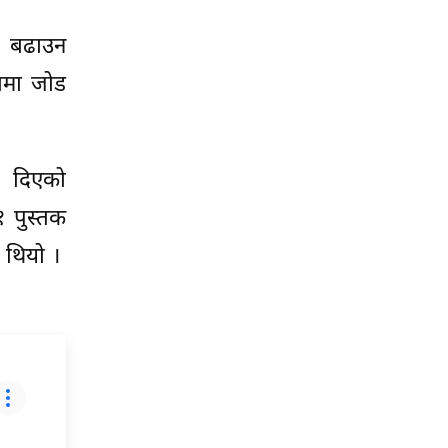
ता बढाउन
कामा जोड
ले दिएको
१ पुस्तक
ो थियो ।