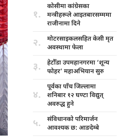
कोसीमा कांग्रेसका
१.
मन्त्रीहरूले आइतबारसम्ममा
राजीनामा दिने
मोटरसाइकलसहित केसी
मृत
२.
अवस्थामा फेला
हेटौँडा उपमहानगरमा
‘शून्य
३.
फोहर’ महाअभियान सुरु
पूर्वका पाँच
जिल्लामा
४.
शनिबार १२ घण्टा विद्युत्
अवरुद्ध हुने
संविधानको परिमार्जन
५.
आवश्यक छ: आङदेम्बे