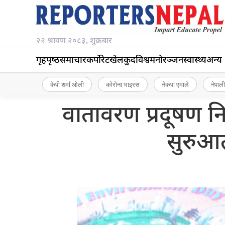
२२ श्रावण २०८३, शुक्रबार
गृहपृष्‍ठ
समाचार
कर्पोरेट
खेलकुद
विश्व
मनोरञ्जन
स्वास्थ्य
अन्य
केपी शर्मा ओली
कोरोना भाइरस
नेकपा एमाले
नेपाली
वातावरण प्रदूषण न
सुरुआत 