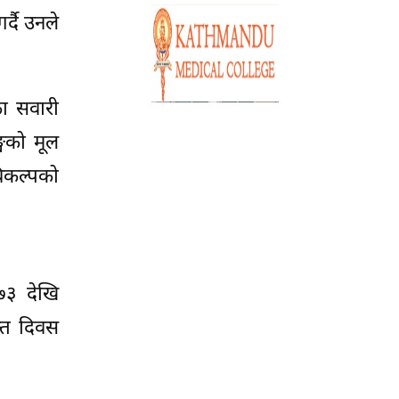
र्दै उनले
का सवारी
्घको मूल
विकल्पको
९७३ देखि
क्त दिवस