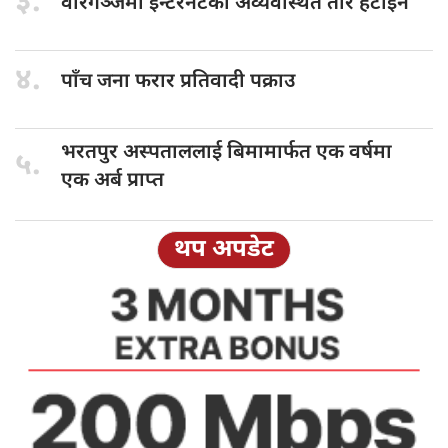
३.
वीरगञ्जमा इन्टरनेटका
अव्यवस्थित तार हटाइने
४.
पाँच जना
फरार प्रतिवादी पक्राउ
भरतपुर अस्पताललाई
बिमामार्फत एक वर्षमा
५.
एक अर्ब प्राप्त
थप अपडेट