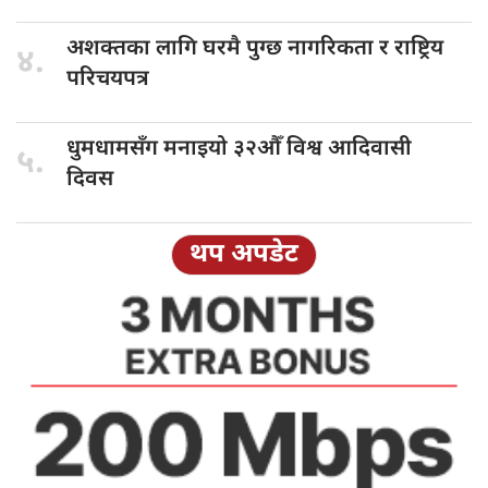
अशक्तका लागि
घरमै पुग्छ नागरिकता र राष्ट्रिय
४.
परिचयपत्र
धुमधामसँग मनाइयो
३२औँ विश्व आदिवासी
५.
दिवस
थप अपडेट