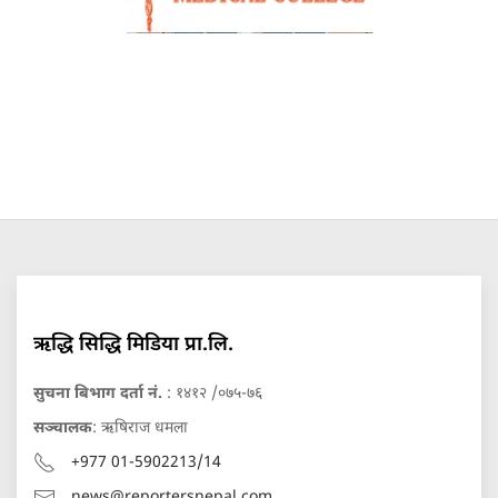
ऋद्धि सिद्धि मिडिया प्रा.लि.
सुचना बिभाग दर्ता नं.
: १४१२ /०७५-७६
सञ्चालक
: ऋषिराज धमला
+977 01-5902213/14
news@reportersnepal.com