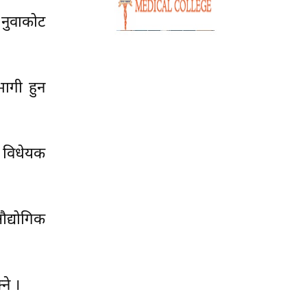
नुवाकोट
भागी हुन
ो विधेयक
औद्योगिक
े ।