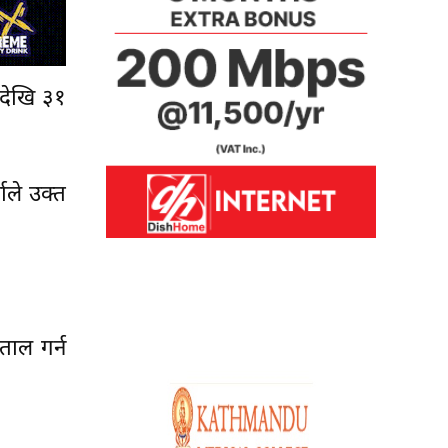
 देखि ३१
माले उक्त
ाल गर्न