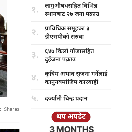
लागुऔषधसहित विभिन्न
१.
स्थानबाट २७ जना पक्राउ
प्राविधिक समूहका
३
२.
डीएसपीको सरुवा
६४७ किलो
गाँजासहित
३.
दुईजना पक्राउ
कृत्रिम अभाव
सृजना गर्नेलाई
४.
कानुनबमोजिम कारबाही
५.
दर्ज्यानी चिन्ह
प्रदान
k
Shares
थप अपडेट