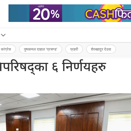
 कांग्रेस
पुष्पकमल दाहाल ‘प्रचण्ड’
प्रहरी
शेरबहादुर देउवा
त्रिपरिषद्का ६ निर्णयहरु