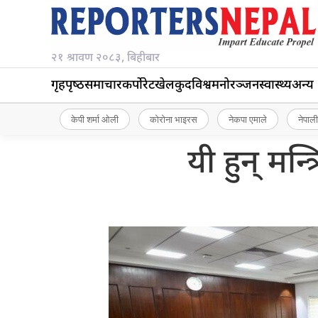
२१ श्रावण २०८३, बिहीबार
गृहपृष्‍ठ
समाचार
कर्पोरेट
खेलकुद
विश्व
मनोरञ्जन
स्वास्थ्य
अन्य
केपी शर्मा ओली
कोरोना भाइरस
नेकपा एमाले
नेपाली
यी हुन् मन्