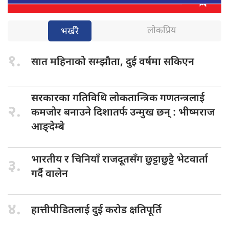
लोकप्रिय
भर्खरै
१.
सात महिनाको
सम्झौता, दुई वर्षमा सकिएन
सरकारका गतिविधि
लोकतान्त्रिक गणतन्त्रलाई
२.
कमजोर बनाउने दिशातर्फ उन्मुख छन् : भीष्मराज
आङ्देम्बे
भारतीय र
चिनियाँ राजदूतसँग छुट्टाछुट्टै भेटवार्ता
३.
गर्दै वालेन
४.
हात्तीपीडितलाई दुई
करोड क्षतिपूर्ति