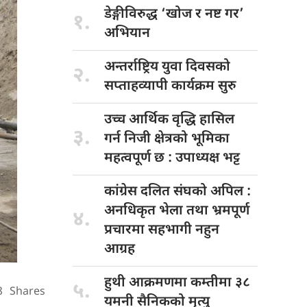
डेङ्गीविरुद्ध ‘खोज
र नष्ट गर’
१.
अभियान
अन्तर्राष्ट्रिय युवा
दिवसको
२.
सप्ताहव्यापी कार्यक्रम सुरु
उच्च आर्थिक
वृद्धि हासिल
३.
गर्न निजी क्षेत्रको भूमिका
महत्वपूर्ण छ : उपाध्यक्ष भट्ट
कांग्रेस दलित
संघको अपिल :
अनधिकृत भेला तथा भ्रमपूर्ण
४.
प्रचारमा सहभागी नहुन
आग्रह
हुथी आक्रमणमा
कम्तीमा ३८
५.
8
Shares
यमनी सैनिकको मृत्यु