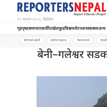
२१ श्रावण २०८३, बिहीबार
गृहपृष्‍ठ
समाचार
कर्पोरेट
खेलकुद
विश्व
मनोरञ्जन
स्वास्थ्य
अन्य
केपी शर्मा ओली
कोरोना भाइरस
नेकपा एमाले
नेपाली
बेनी–गलेश्वर सडक