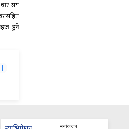
र चार सय
िकासहित
सहज हुने
मनोरञ्जन
न्याभिगेशन