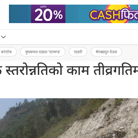
 कांग्रेस
पुष्पकमल दाहाल ‘प्रचण्ड’
प्रहरी
शेरबहादुर देउवा
 स्तरोन्नतिको काम तीव्रगति