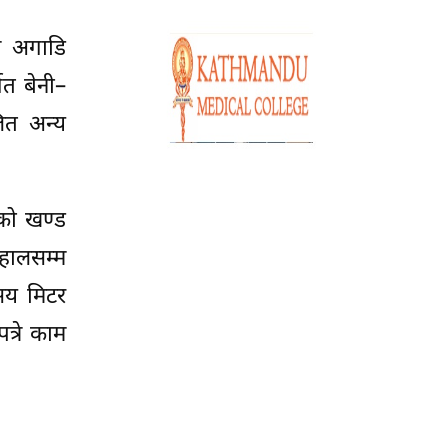
ाम अगाडि
त बेनी–
ित अन्य
ेको खण्ड
 हालसम्म
सय मिटर
्रे काम