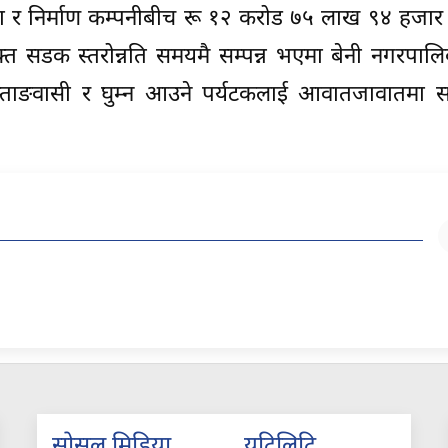
आयोजना र निर्माण कम्पनीबीच रू १२ करोड ७५ लाख ९४ हजा
्त सडक स्तरोन्नति समयमै सम्पन्न भएमा बेनी नगरपाल
ै मुस्ताङवासी र घुम्न आउने पर्यटकलाई आवातजावातमा 
सोसल मिडिया
युटिलिटि