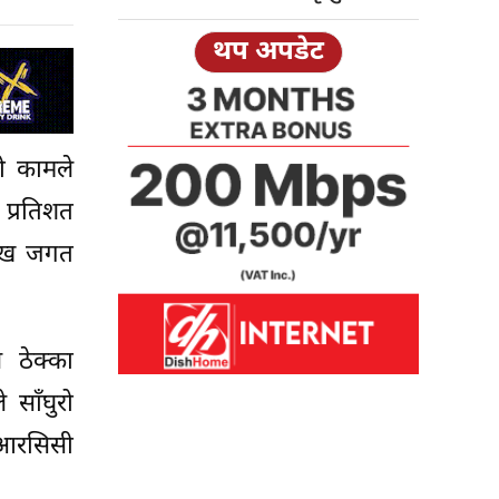
थप अपडेट
ो कामले
प्रतिशत
मुख जगत
े ठेक्का
साँघुरो
 आरसिसी