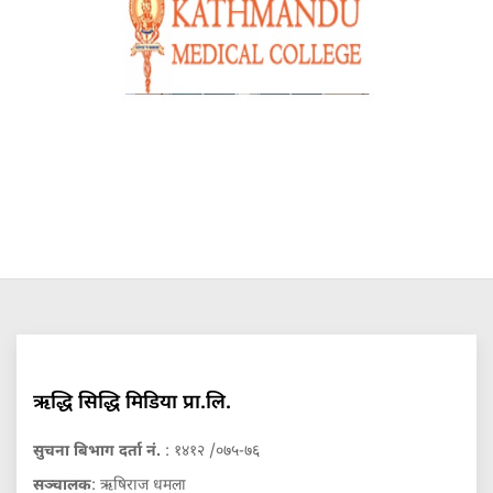
ऋद्धि सिद्धि मिडिया प्रा.लि.
सुचना बिभाग दर्ता नं.
: १४१२ /०७५-७६
सञ्चालक
: ऋषिराज धमला