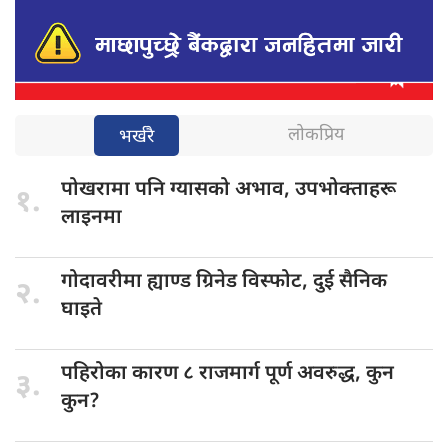
लोकप्रिय
भर्खरै
पोखरामा पनि
ग्यासको अभाव, उपभोक्ताहरू
१.
लाइनमा
गोदावरीमा ह्याण्ड
ग्रिनेड विस्फोट, दुई सैनिक
२.
घाइते
पहिरोका कारण
८ राजमार्ग पूर्ण अवरुद्ध, कुन
३.
कुन?