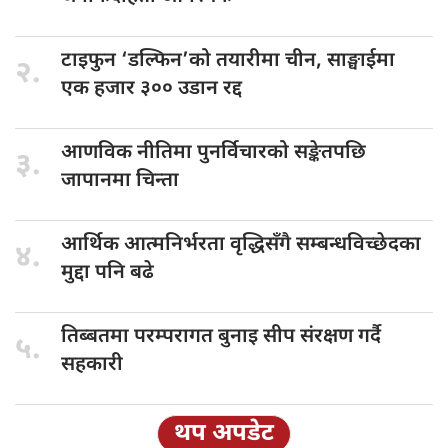
टाइफुन ‘डल्फिन’को
तयारीमा चीन, साङ्घाईमा
२.
एक हजार ३०० उडान रद्द
आणविक नीतिमा
पुनर्विचारको सङ्केतपछि
३.
जापानमा चिन्ता
आर्थिक आत्मनिर्भरता
वृद्धिसँगै सम्बन्धविच्छेदका
४.
मुद्दा पनि बढे
तिब्बतमा परम्परागत
बुनाइ सीप संरक्षण गर्दै
५.
सहकारी
थप अपडेट