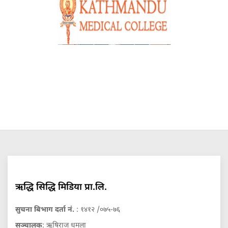
ऋद्धि सिद्धि मिडिया प्रा.लि.
सुचना बिभाग दर्ता नं.
: १४१२ /०७५-७६
सञ्चालक
: ऋषिराज धमला