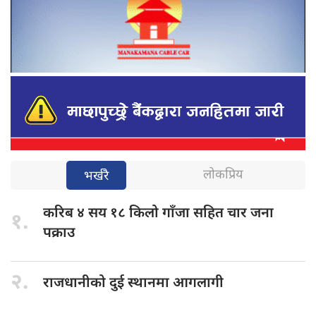
लोकप्रिय
भर्खरै
करिब ४
सय १८ किलो गाँजा सहित चार जना
१.
पक्राउ
२.
राजधानीको दुई
स्थानमा आगलागी