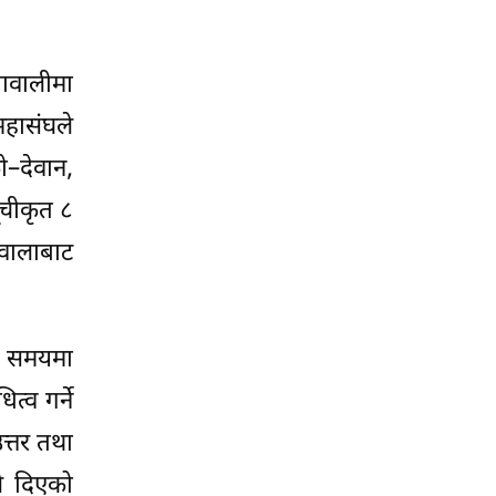
नावालीमा
महासंघले
–देवान,
चीकृत ८
वालाबाट
ो समयमा
्व गर्ने
त्तर तथा
ले दिएको