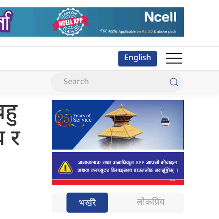
English
बहु
घ र
लोकप्रिय
भर्खरै