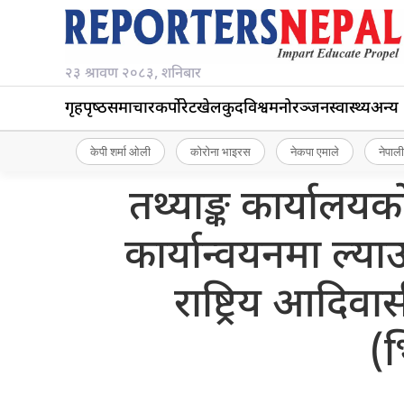
२३ श्रावण २०८३, शनिबार
गृहपृष्‍ठ
समाचार
कर्पोरेट
खेलकुद
विश्व
मनोरञ्जन
स्वास्थ्य
अन्य
केपी शर्मा ओली
कोरोना भाइरस
नेकपा एमाले
नेपाली
तथ्याङ्क कार्यालयक
कार्यान्वयनमा ल्
राष्ट्रिय आदि
(