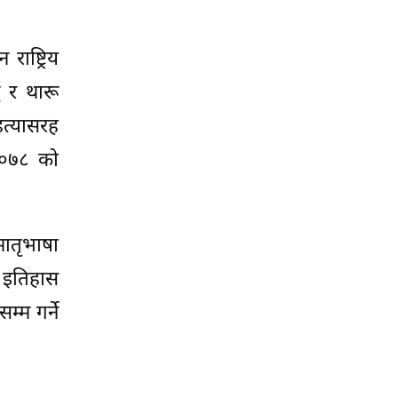
ष्ट्रिय
ु र थारू
हत्यासरह
–२०७८ को
ातृभाषा
 इतिहास
्म गर्ने