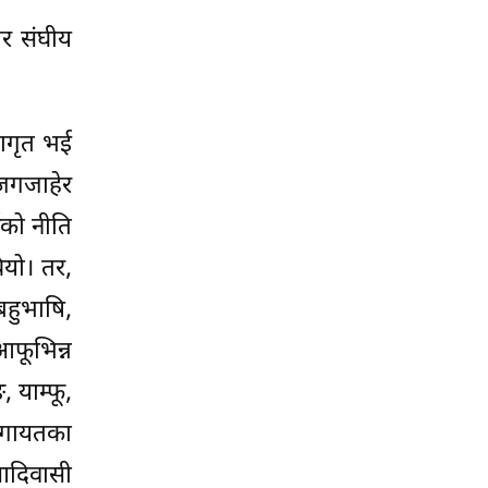
ार संघीय
ागृत भई
जगजाहेर
को नीति
ियो। तर,
बहुभाषि,
आफूभिन्न
 याम्फू,
 लगायतका
 आदिवासी