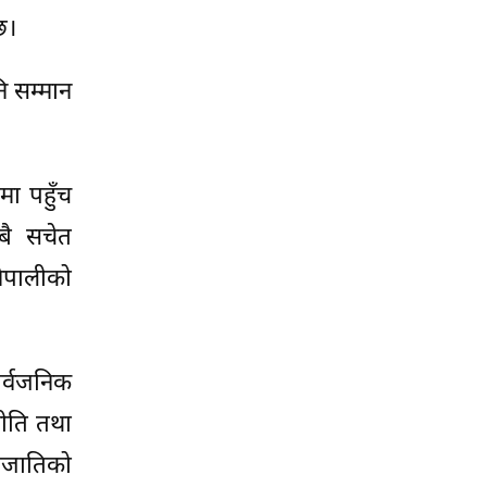
छ।
 सम्मान
मा पहुँच
बै सचेत
नेपालीको
सार्वजनिक
नीति तथा
तजातिको