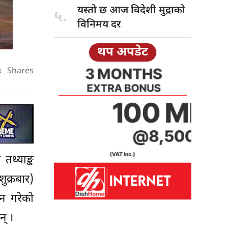
यस्तो छ
आज विदेशी मुद्राको
५.
विनिमय दर
थप अपडेट
k
Shares
तथ्याङ्क
ुक्रबार)
शन गरेको
न् ।