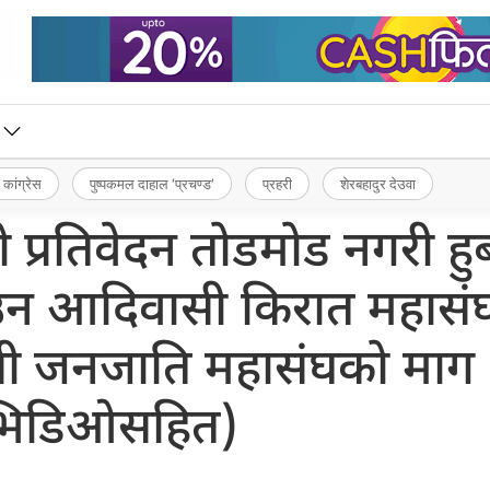
 कांग्रेस
पुष्पकमल दाहाल ‘प्रचण्ड’
प्रहरी
शेरबहादुर देउवा
ो प्रतिवेदन तोडमोड नगरी हु
याउन आदिवासी किरात महासं
वासी जनजाति महासंघको माग
भिडिओसहित)