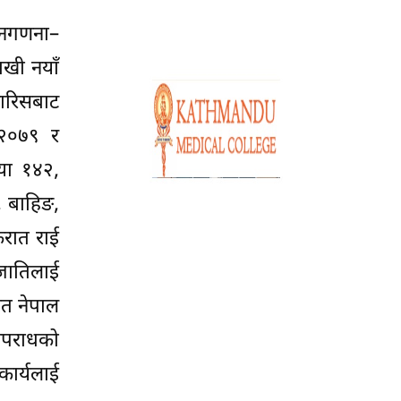
 जनगणना–
खी नयाँ
ारिसबाट
–२०७९ र
्या १४२,
, बाहिङ,
िरात राई
न जातिलाई
यत नेपाल
 अपराधको
ार्यलाई