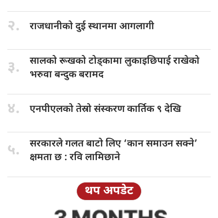
२.
राजधानीको दुई
स्थानमा आगलागी
सालको रूखको
टोड्कामा लुकाइछिपाई राखेको
३.
भरुवा बन्दुक बरामद
४.
एनपीएलको तेस्रो
संस्करण कार्तिक ९ देखि
सरकारले गलत
बाटो लिए ‘कान समाउन सक्ने’
५.
क्षमता छ : रवि लामिछाने
थप अपडेट