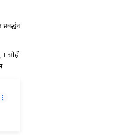
्रवर्द्धन
् । सोही
स