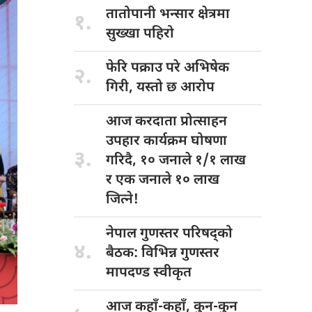
तातोपानी भन्सार
क्षेत्रमा
१.
सुख्खा पहिरो
फेरि पक्राउ
परे अभिषेक
२.
गिरी, यस्तो छ आरोप
आज करदाता
प्रोत्साहन
उपहार कार्यक्रम घोषणा
३.
गरिदै, १० जनाले १/१ लाख
र एक जनाले १० लाख
जित्ने!
नेपाल गुणस्तर
परिषद्को
४.
बैठक: विभिन्न गुणस्तर
मापदण्ड स्वीकृत
आज कहाँ-कहाँ,
कुन-कुन