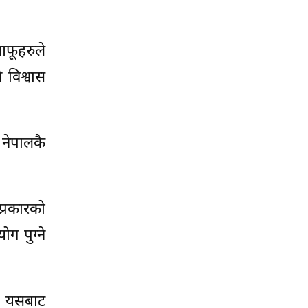
आफूहरुले
 विश्वास
 नेपालकै
प्रकारको
ग पुग्ने
ं यसबाट