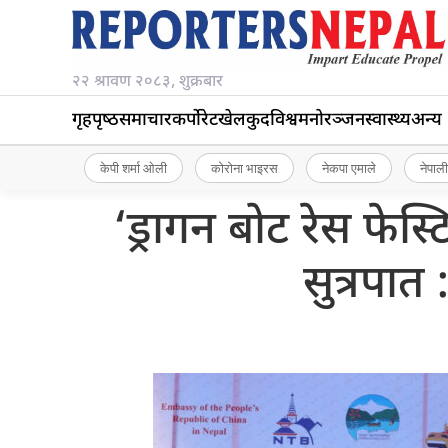
२२ श्रावण २०८३, शुक्रबार
गृहपृष्‍ठ
समाचार
कर्पोरेट
खेलकुद
विश्व
मनोरञ्जन
स्वास्थ्य
अन्य
केपी शर्मा ओली
कोरोना भाइरस
नेकपा एमाले
नेपाली
‘ड्रागन बोट रेस फेस
सुत्रपात 