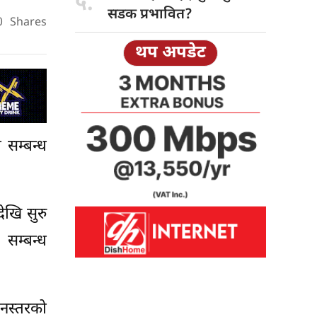
५.
सडक प्रभावित?
0
Shares
थप अपडेट
 सम्बन्ध
ेखि सुरु
 सम्बन्ध
नस्तरको