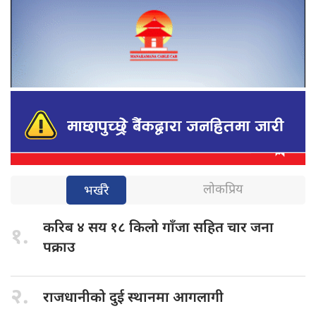
लोकप्रिय
भर्खरै
करिब ४
सय १८ किलो गाँजा सहित चार जना
१.
पक्राउ
२.
राजधानीको दुई
स्थानमा आगलागी