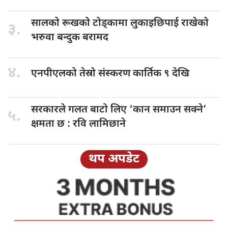
सालको रूखको
टोड्कामा लुकाइछिपाई राखेको
३.
भरुवा बन्दुक बरामद
४.
एनपीएलको तेस्रो
संस्करण कार्तिक ९ देखि
सरकारले गलत
बाटो लिए ‘कान समाउन सक्ने’
५.
क्षमता छ : रवि लामिछाने
थप अपडेट