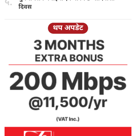
५.
दिवस
थप अपडेट