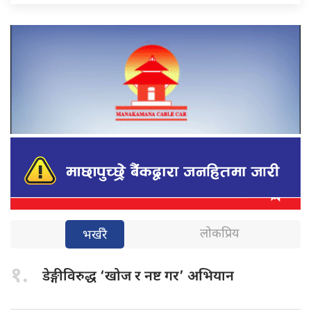
लोकप्रिय
भर्खरै
१.
डेङ्गीविरुद्ध ‘खोज
र नष्ट गर’ अभियान