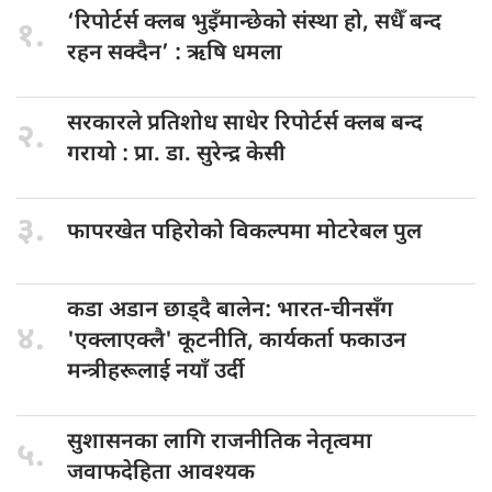
‘रिपोर्टर्स क्लब
भुइँमान्छेको संस्था हो, सधैँ बन्द
१.
रहन सक्दैन’ : ऋषि धमला
सरकारले प्रतिशोध
साधेर रिपोर्टर्स क्लब बन्द
२.
गरायो : प्रा. डा. सुरेन्द्र केसी
३.
फापरखेत पहिरोको
विकल्पमा मोटरेबल पुल
कडा अडान
छाड्दै बालेन: भारत-चीनसँग
४.
'एक्लाएक्लै' कूटनीति, कार्यकर्ता फकाउन
मन्त्रीहरूलाई नयाँ उर्दी
सुशासनका लागि
राजनीतिक नेतृत्वमा
५.
जवाफदेहिता आवश्यक