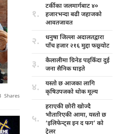
टर्कीका जलमार्गबाट
४०
१.
हजारभन्दा बढी जहाजको
आवतजावत
धनुषा जिल्ला
अदालतद्वारा
२.
पाँच हजार २१६ मुद्दा फछ्र्योट
कैलालीमा ग्रिनेड
पड्किँदा दुई
३.
जना सैनिक घाइते
यस्तो छ
आजका लागि
४.
कृषिउपजको थोक मूल्य
8
Shares
हराएकी छोरी
खोज्दै
भौतारिएकी आमा, यस्तो छ
५.
‘इलिफेन्ट्स इन द फग’ को
ट्रेलर