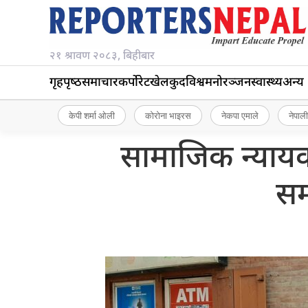
२१ श्रावण २०८३, बिहीबार
गृहपृष्‍ठ
समाचार
कर्पोरेट
खेलकुद
विश्व
मनोरञ्जन
स्वास्थ्य
अन्य
केपी शर्मा ओली
कोरोना भाइरस
नेकपा एमाले
नेपाली
सामाजिक न्यायक
सम