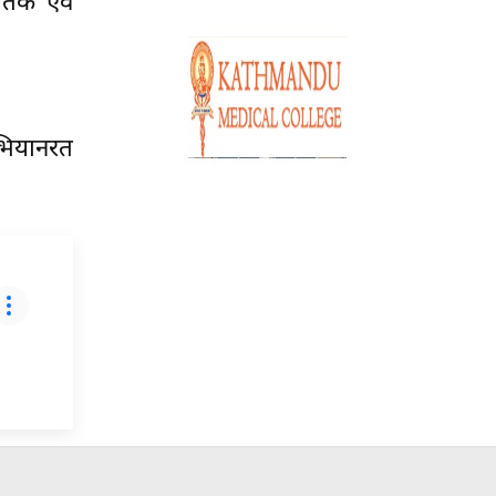
तिक एवं
भियानरत