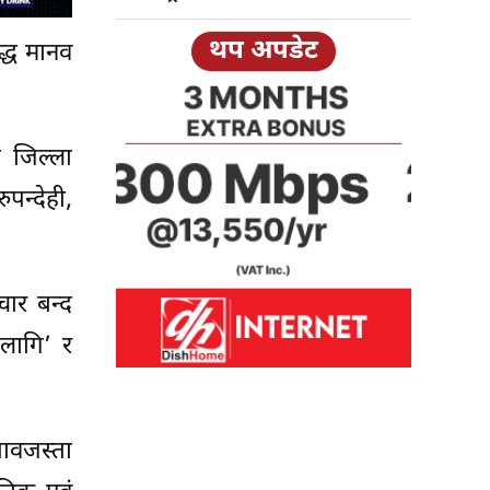
थप अपडेट
द्ध मानव
 जिल्ला
पन्देही,
चार बन्द
लागि’ र
ावजस्ता