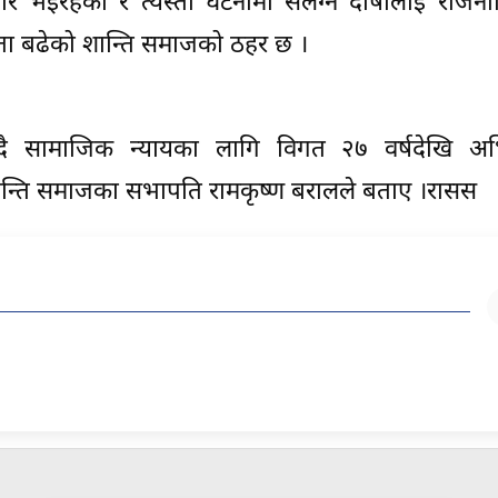
ार भइरहेको र त्यस्ता घटनामा संलग्न दोषीलाई राजनी
नता बढेको शान्ति समाजको ठहर छ ।
ै सामाजिक न्यायका लागि विगत २७ वर्षदेखि अ
शान्ति समाजका सभापति रामकृष्ण बरालले बताए ।रासस