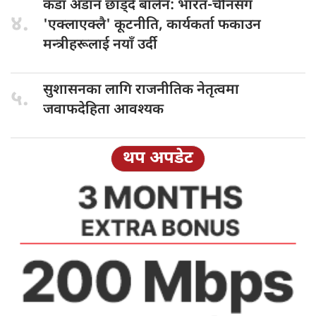
कडा अडान
छाड्दै बालेन: भारत-चीनसँग
४.
'एक्लाएक्लै' कूटनीति, कार्यकर्ता फकाउन
मन्त्रीहरूलाई नयाँ उर्दी
सुशासनका लागि
राजनीतिक नेतृत्वमा
५.
जवाफदेहिता आवश्यक
थप अपडेट