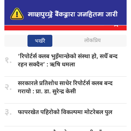
लोकप्रिय
भर्खरै
‘रिपोर्टर्स क्लब
भुइँमान्छेको संस्था हो, सधैँ बन्द
१.
रहन सक्दैन’ : ऋषि धमला
सरकारले प्रतिशोध
साधेर रिपोर्टर्स क्लब बन्द
२.
गरायो : प्रा. डा. सुरेन्द्र केसी
३.
फापरखेत पहिरोको
विकल्पमा मोटरेबल पुल