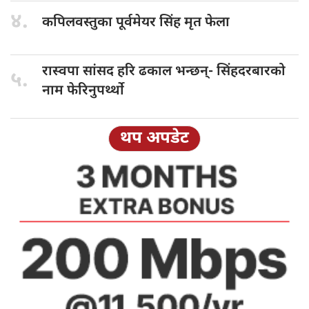
४.
कपिलवस्तुका पूर्वमेयर
सिंह मृत फेला
रास्वपा सांसद
हरि ढकाल भन्छन्- सिंहदरबारको
५.
नाम फेरिनुपर्थ्थो
थप अपडेट