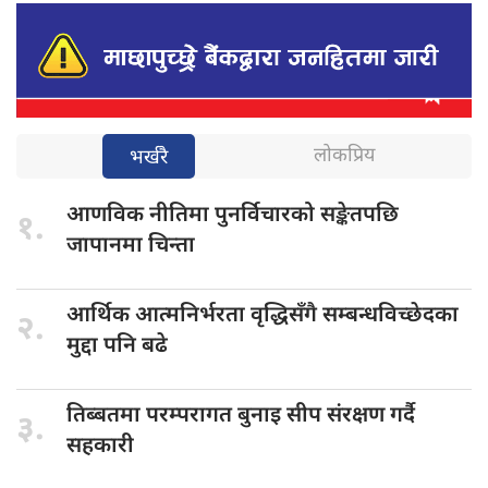
लोकप्रिय
भर्खरै
आणविक नीतिमा
पुनर्विचारको सङ्केतपछि
१.
जापानमा चिन्ता
आर्थिक आत्मनिर्भरता
वृद्धिसँगै सम्बन्धविच्छेदका
२.
मुद्दा पनि बढे
तिब्बतमा परम्परागत
बुनाइ सीप संरक्षण गर्दै
३.
सहकारी