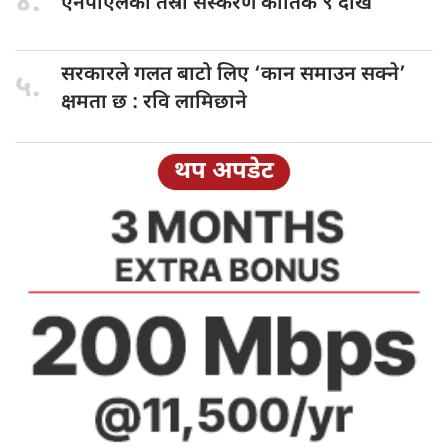
४.
एनपीएलको तेस्रो
संस्करण कार्तिक ९ देखि
सरकारले गलत
बाटो लिए ‘कान समाउन सक्ने’
५.
क्षमता छ : रवि लामिछाने
थप अपडेट