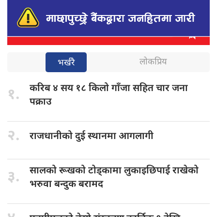
लोकप्रिय
भर्खरै
करिब ४
सय १८ किलो गाँजा सहित चार जना
१.
पक्राउ
२.
राजधानीको दुई
स्थानमा आगलागी
सालको रूखको
टोड्कामा लुकाइछिपाई राखेको
३.
भरुवा बन्दुक बरामद