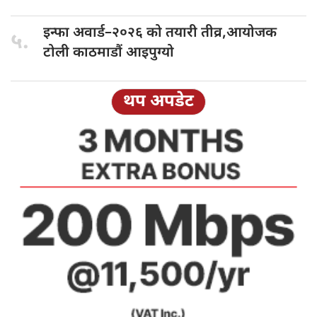
इन्फा अवार्ड–२०२६
को तयारी तीव्र,आयोजक
५.
टोली काठमाडौं आइपुग्यो
थप अपडेट