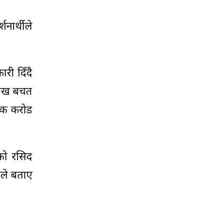
नार्थीले
ी दिँदै
 लाख बचत
एक करोड
यको रसिद
तले बताए