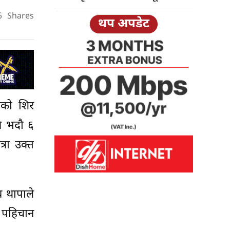
6
Shares
थप अपडेट
थको शिर
ि भदौ ६
्रा उक्त
व थापाले
ँको पहिचान