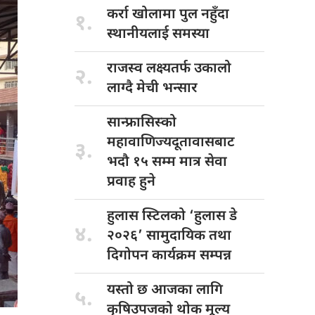
कर्रा खोलामा
पुल नहुँदा
१.
स्थानीयलाई समस्या
राजस्व लक्ष्यतर्फ
उकालो
२.
लाग्दै मेची भन्सार
सान्फ्रासिस्को
महावाणिज्यदूतावासबाट
३.
भदौ १५ सम्म मात्र सेवा
प्रवाह हुने
हुलास स्टिलको
‘हुलास डे
४.
२०२६’ सामुदायिक तथा
दिगोपन कार्यक्रम सम्पन्न
यस्तो छ
आजका लागि
५.
कृषिउपजको थोक मूल्य