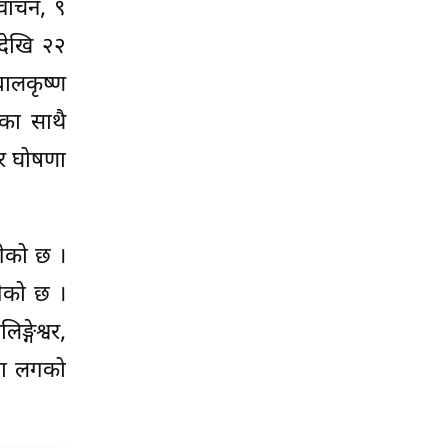
वाचन, ९
ेदेखि २२
बालकृष्ण
नका साथै
र घोषणा
गेको छ ।
गेको छ ।
्गेश्वर,
मेला लगको