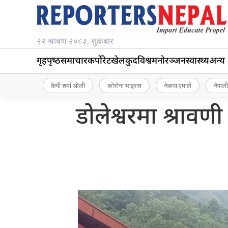
२२ श्रावण २०८३, शुक्रबार
गृहपृष्‍ठ
समाचार
कर्पोरेट
खेलकुद
विश्व
मनोरञ्जन
स्वास्थ्य
अन्य
केपी शर्मा ओली
कोरोना भाइरस
नेकपा एमाले
नेपाली
डोलेश्वरमा श्रावण